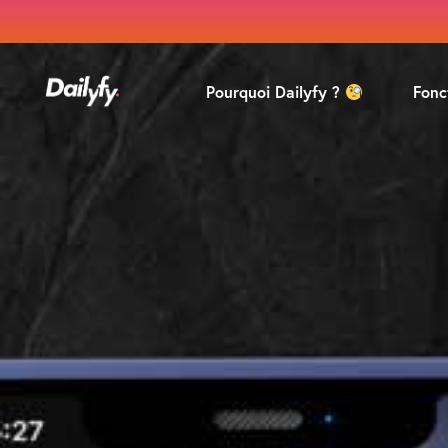
Pourquoi Dailyfy ?
Fonc
Pro
Mod
Coll
Ana