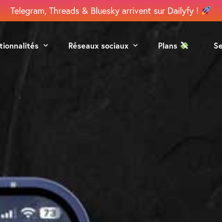
Telegram, Threads & Bluesky arrivent sur Dailyfy !
tionnalités
Réseaux sociaux
Plans
S
grammation
Facebook
ération
Instagram
aboration
Google
lyse
Linkedin
TikTok