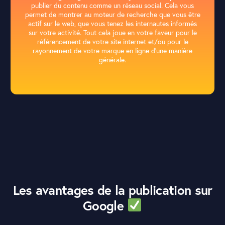
publier du contenu comme un réseau social. Cela vous
permet de montrer au moteur de recherche que vous être
actif sur le web, que vous tenez les internautes informés
sur votre activité. Tout cela joue en votre faveur pour le
référencement de votre site internet et/ou pour le
rayonnement de votre marque en ligne d’une manière
générale.
L
e
s
a
v
a
n
t
a
g
e
s
d
e
l
a
p
u
b
l
i
c
a
t
i
o
n
s
u
r
G
o
o
g
l
e