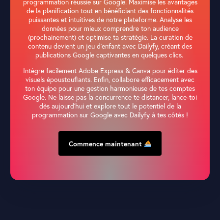
programmation réussie sur Google. Maximise les avantages
de la planification tout en bénéficiant des fonctionnalités
puissantes et intuitives de notre plateforme. Analyse les
données pour mieux comprendre ton audience
(prochainement) et optimise ta stratégie. La curation de
contenu devient un jeu d’enfant avec Dailyfy, créant des
publications Google captivantes en quelques clics.
Intègre facilement Adobe Express & Canva pour éditer des
visuels époustouflants. Enfin, collabore efficacement avec
ton équipe pour une gestion harmonieuse de tes comptes
Google. Ne laisse pas la concurrence te distancer, lance-toi
dès aujourd’hui et explore tout le potentiel de la
programmation sur Google avec Dailyfy à tes côtés !
Commence maintenant