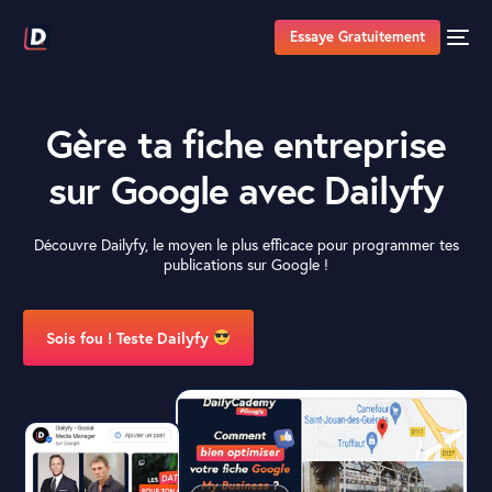
Essaye Gratuitement
G
è
r
e
t
a
f
i
c
h
e
e
n
t
r
e
p
r
i
s
e
s
u
r
G
o
o
g
l
e
a
v
e
c
D
a
i
l
y
f
y
Découvre Dailyfy, le moyen le plus efficace pour programmer tes
publications sur Google !
Sois fou ! Teste Dailyfy