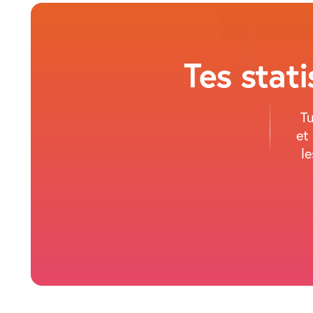
Tes stat
Tu
et
le