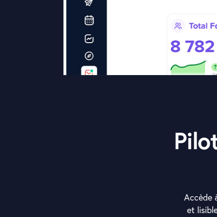
Pilo
Accède à
et lisib