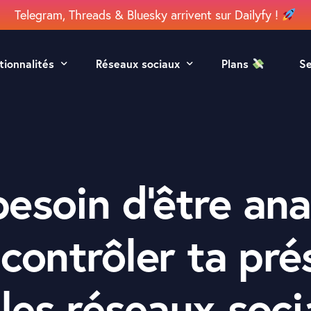
Telegram, Threads & Bluesky arrivent sur Dailyfy !
tionnalités
Réseaux sociaux
Plans
S
grammation
Facebook
ération
Instagram
aboration
Google
besoin d'être ana
lyse
Linkedin
TikTok
contrôler ta pr
 les réseaux soc