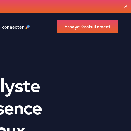
Essaye Gratuitement
e connecter
lyste
ésence
iaux
.