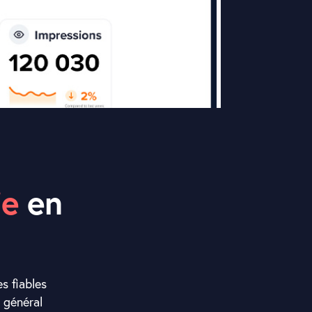
ie
en
s fiables
n général