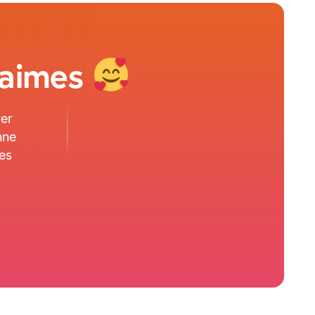
 aimes
rer
nne
tes