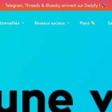
Telegram, Threads & Bluesky arrivent sur Dailyfy !
tionnalités
Réseaux sociaux
Plans
S
grammation
Facebook
ération
Instagram
aboration
Google
lyse
Linkedin
TikTok