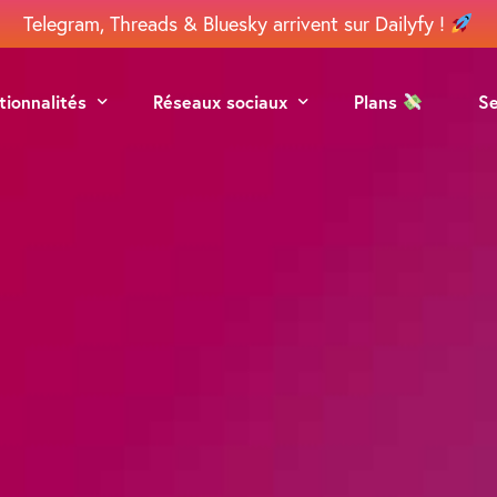
Telegram, Threads & Bluesky arrivent sur Dailyfy !
tionnalités
Réseaux sociaux
Plans
S
grammation
Facebook
ération
Instagram
aboration
Google
lyse
Linkedin
TikTok