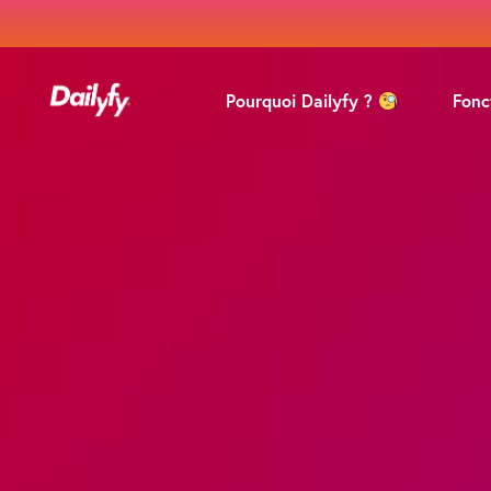
Pourquoi Dailyfy ?
Fonc
Pro
Mod
Coll
Ana