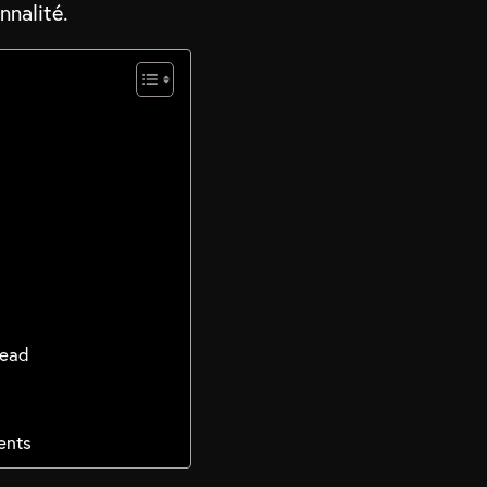
nnalité.
read
ents