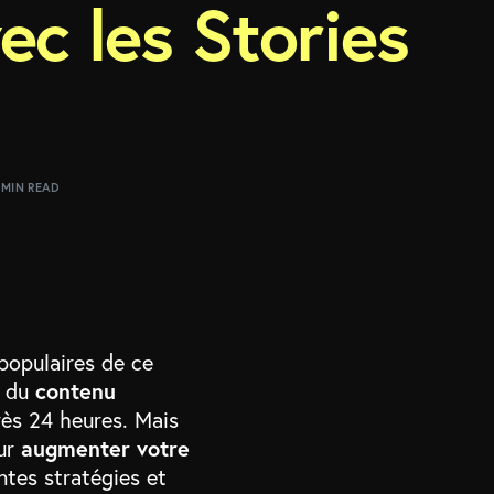
c les Stories
 MIN READ
 populaires de ce
r du
contenu
rès 24 heures. Mais
our
augmenter votre
ntes stratégies et