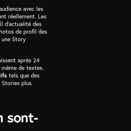
audience avec les
ent réellement. Les
l d’actualité des
photos de profil des
à une Story
aissent après 24
t même de textes.
ifs
tels que des
 Stories plus
m sont-