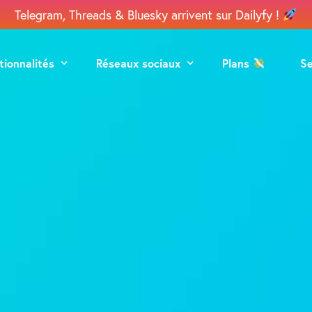
Telegram, Threads & Bluesky arrivent sur Dailyfy !
tionnalités
Réseaux sociaux
Plans
S
grammation
Facebook
ération
Instagram
aboration
Google
lyse
Linkedin
TikTok