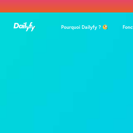
Pourquoi Dailyfy ?
Fonc
Pro
Mod
Coll
Ana