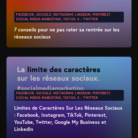
FACEBOOK
,
GOOGLE
,
INSTAGRAM
,
LINKEDIN
,
PINTEREST
,
SOCIAL MEDIA MARKETING
,
TIKTOK
,
X - TWITTER
7 conseils pour ne pas rater sa rentrée sur les
réseaux sociaux
FACEBOOK
,
GOOGLE
,
INSTAGRAM
,
LINKEDIN
,
PINTEREST
,
SOCIAL MEDIA MARKETING
,
TIKTOK
,
X - TWITTER
Limites de Caractères Sur Les Réseaux Sociaux
: Facebook, Instagram, TikTok, Pinterest,
YouTube, Twitter, Google My Business et
LinkedIn